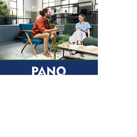
Yeniköy Mahallesi Atatürk Caddesi
No:915
info@panoreklam.com
0242 222 22 22 -0534
923 45 10